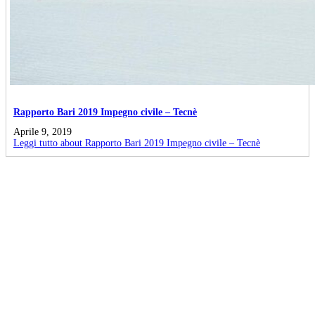
Rapporto Bari 2019 Impegno civile – Tecnè
Aprile 9, 2019
Leggi tutto
about Rapporto Bari 2019 Impegno civile – Tecnè
Partecipa anche tu all'evento di presentazione del
"RAPPORTO BARI 2019"
Il 24 Aprile p.v.
, presenteremo il Rapporto Bari 2019 alle ore 11.15
presso la sede in via Massaua 18 (ex Svimservice). Sarò veramente
lieto della tua presenza. Mimmo Di Paola
... Questo impegno vuole essere una testimonianza della civiltà
contemporanea e dunque un impegno di cittadinanza attiva.
Il Documento è stato commissionato a Tecnè, un’importante società