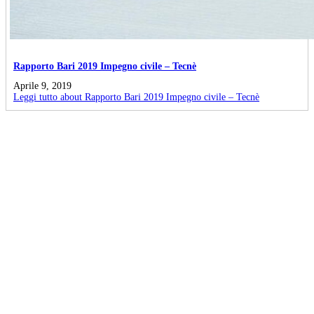
Rapporto Bari 2019 Impegno civile – Tecnè
Aprile 9, 2019
Leggi tutto
about Rapporto Bari 2019 Impegno civile – Tecnè
Partecipa anche tu all'evento di presentazione del
"RAPPORTO BARI 2019"
Il 24 Aprile p.v.
, presenteremo il Rapporto Bari 2019 alle ore 11.15
presso la sede in via Massaua 18 (ex Svimservice). Sarò veramente
lieto della tua presenza. Mimmo Di Paola
... Questo impegno vuole essere una testimonianza della civiltà
contemporanea e dunque un impegno di cittadinanza attiva.
Il Documento è stato commissionato a Tecnè, un’importante società
internazionale (presentazione del Rapporto il 24 Aprile 2019), con
l’auspicio che ciò sia di supporto all’espressione di voto, qualunque
essa sia, dei nostri concittadini, così che essi possano
#votareinformati
.