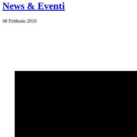
News & Eventi
08 Febbraio 2010
ANTENNA SUD – TG 08.02.10
L’IMPEGNO CIVILE DI
DOMENICO DI PAOLA